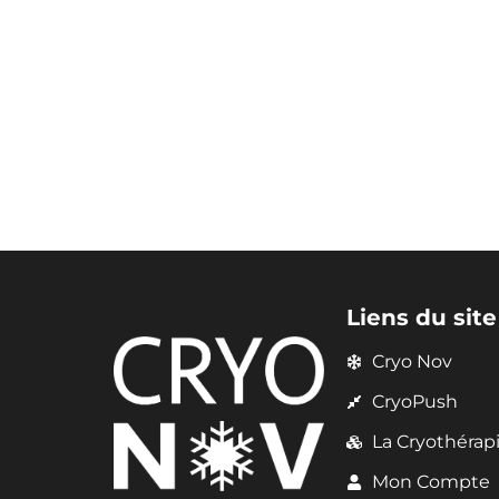
Liens du site
Cryo Nov
CryoPush
La Cryothérap
Mon Compte