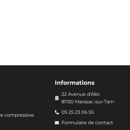
Informations
22 Avenue d'Albi
81150 Marssac-sur-Tarn
05 25 23 06 55
ie compressive
Formulaire de contact