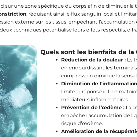
id sur une zone spécifique du corps afin de diminuer la 
nstriction
, réduisant ainsi le flux sanguin local et limi
ession externe sur les tissus, empêchant l’accumulation e
deux techniques potentialise leurs effets respectifs, offr
Quels sont les bienfaits de l
Réduction de la douleur :
Le 
en engourdissant les terminais
compression diminue la sensat
Diminution de l’inflammation
limite la réponse inflammatoire
médiateurs inflammatoires.
Prévention de l’œdème :
La c
empêche l’accumulation de liqui
risque d’œdème.
Amélioration de la récupérati