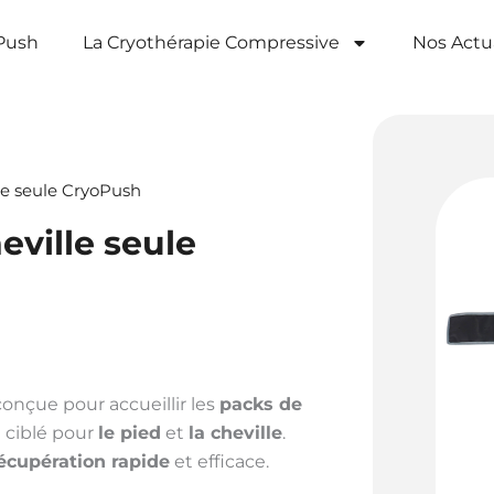
Push
La Cryothérapie Compressive​
Nos Actua
le seule CryoPush
ville seule
onçue pour accueillir les
packs de
e ciblé pour
le pied
et
la cheville
.
écupération rapide
et efficace.