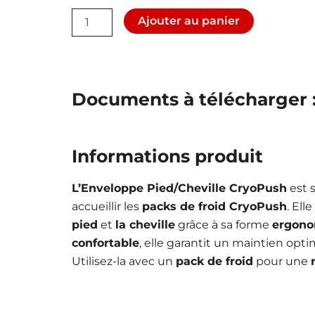
quantité
Ajouter au panier
de
Enveloppe
de
Pied/Cheville
seule
Documents à télécharger 
CryoPush
Informations produit
L’Enveloppe Pied/Cheville CryoPush
est 
accueillir les
packs de froid CryoPush
. Ell
pied
et
la cheville
grâce à sa forme
ergon
confortable
, elle garantit un maintien opt
Utilisez-la avec un
pack de froid
pour une