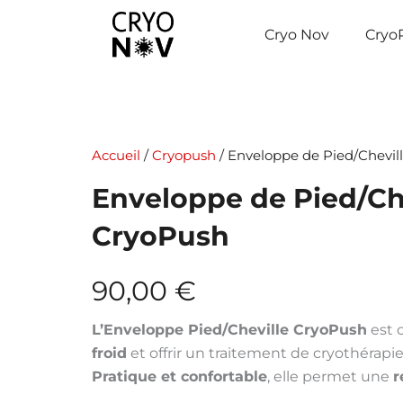
Aller
au
Cryo Nov
Cryo
contenu
Accueil
/
Cryopush
/ Enveloppe de Pied/Chevil
Enveloppe de Pied/Che
CryoPush
90,00
€
L’Enveloppe Pied/Cheville CryoPush
est c
froid
et offrir un traitement de cryothérapi
Pratique et confortable
, elle permet une
r