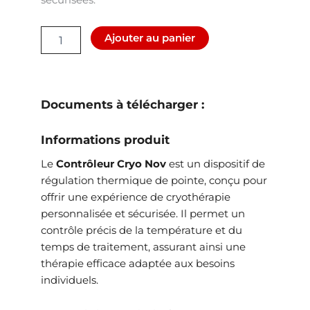
sécurisées.
quantité
Ajouter au panier
de
Contrôleur
Cryo
Nov
Documents à télécharger :
Informations produit
Le
Contrôleur Cryo Nov
est un dispositif de
régulation thermique de pointe, conçu pour
offrir une expérience de cryothérapie
personnalisée et sécurisée.
Il permet un
contrôle précis de la température et du
temps de traitement, assurant ainsi une
thérapie efficace adaptée aux besoins
individuels.