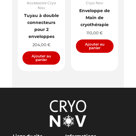
Accessoire Cryo
Cryo Nov
Nov
Enveloppe de
Tuyau à double
Main de
connecteurs
cryothérapie
pour 2
110,00
€
enveloppes​
Ajouter au
204,00
€
panier
Ajouter au
panier