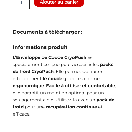
Ajouter au panier
de
Enveloppe
de
Coude
seule
Documents à télécharger :
CryoPush
Informations produit
L’Enveloppe de Coude CryoPush
est
spécialement conçue pour accueillir les
packs
de froid CryoPush
. Elle permet de traiter
efficacement
le coude
grâce à sa forme
ergonomique
.
Facile à utiliser et confortable
,
elle garantit un maintien optimal pour un
soulagement ciblé. Utilisez-la avec un
pack de
froid
pour une
récupération continue
et
efficace.