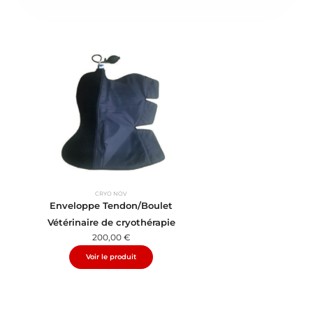
CRYO NOV
CRYO N
Enveloppe Tendon/Boulet
Enveloppe Univ
Vétérinaire de cryothérapie
Vétérinaire de 
200,00
€
110,00
Voir le produit
Voir le pr