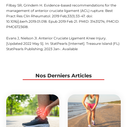
Filbay SR, Grindem H. Evidence-based recommendations for the
management of anterior cruciate ligament (ACL) rupture. Best
Pract Res Clin Rheumatol. 2019 Feb;33(1):33-47. doi:
10.1016/j.berh.2019.01.018. Epub 2019 Feb 21. PMID: 31431274; PMCID:
PMC6723618.
Evans J, Nielson Jl. Anterior Cruciate Ligament Knee Injury.
[Updated 2022 May 5]. In: StatPearls [Internet]. Treasure Island (FL):
StatPearls Publishing; 2023 Jan-. Available
Nos Derniers Articles