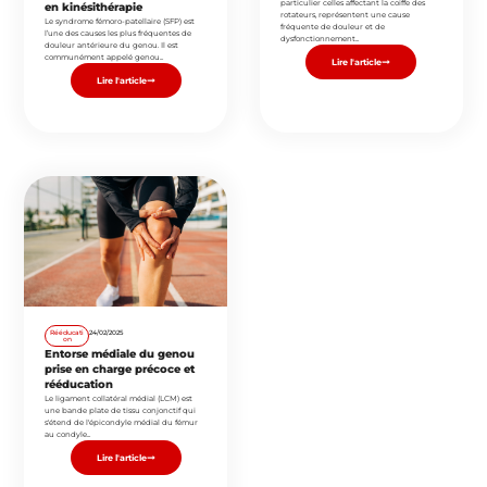
particulier celles affectant la coiffe des
en kinésithérapie
rotateurs, représentent une cause
Le syndrome fémoro-patellaire (SFP) est
fréquente de douleur et de
l’une des causes les plus fréquentes de
dysfonctionnement...
douleur antérieure du genou. Il est
communément appelé genou...
Lire l'article
Lire l'article
Rééducati
24/02/2025
on
Entorse médiale du genou
prise en charge précoce et
rééducation
Le ligament collatéral médial (LCM) est
une bande plate de tissu conjonctif qui
s'étend de l'épicondyle médial du fémur
au condyle...
Lire l'article