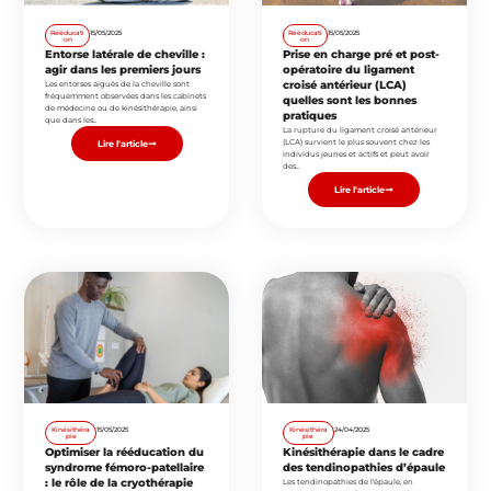
Rééducati
15/05/2025
Rééducati
15/05/2025
on
on
Entorse latérale de cheville :
Prise en charge pré et post-
agir dans les premiers jours
opératoire du ligament
croisé antérieur (LCA)
Les entorses aiguës de la cheville sont
fréquemment observées dans les cabinets
quelles sont les bonnes
de médecine ou de kinésithérapie, ainsi
pratiques
que dans les...
La rupture du ligament croisé antérieur
(LCA) survient le plus souvent chez les
Lire l'article
individus jeunes et actifs et peut avoir
des...
Lire l'article
Kinésithéra
15/05/2025
Kinésithéra
24/04/2025
pie
pie
Optimiser la rééducation du
Kinésithérapie dans le cadre
syndrome fémoro-patellaire
des tendinopathies d’épaule
: le rôle de la cryothérapie
Les tendinopathies de l'épaule, en